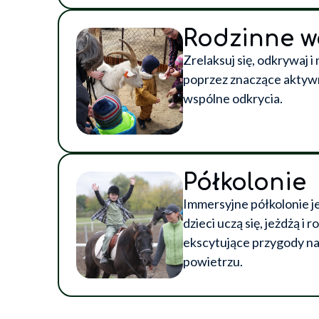
Rodzinne w
Zrelaksuj się, odkrywaj i
poprzez znaczące aktywn
wspólne odkrycia.
Półkolonie
Immersyjne półkolonie je
dzieci uczą się, jeżdżą i 
ekscytujące przygody n
powietrzu.