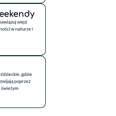
eekendy
 nawiązuj więzi
ości w naturze i
ździeckie, gdzie
rozwijają poprzez
a świeżym