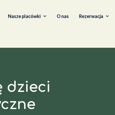
Nasze placówki
O nas
Rezerwacja
 dzieci
yczne